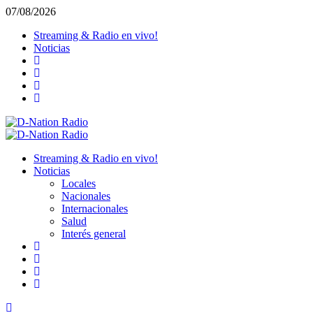
Saltar
07/08/2026
al
Streaming & Radio en vivo!
contenido
Noticias
Menú
primario
Streaming & Radio en vivo!
Noticias
Locales
Nacionales
Internacionales
Salud
Interés general