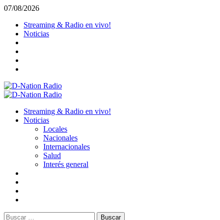
Saltar
07/08/2026
al
Streaming & Radio en vivo!
contenido
Noticias
Menú
primario
Streaming & Radio en vivo!
Noticias
Locales
Nacionales
Internacionales
Salud
Interés general
Buscar: