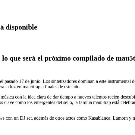
á disponible
e lo que será el próximo compilado de mau5
l pasado 17 de junio. Los sintetizadores dominan a este instrumental d
 la luz en mau5trap a finales de este año.
música con la idea clara de dar tiempo a nuevos talentos recién descub
cos clave como los emergentes del sello, la familia mau5trap está celeb
 con un DJ set, además de otros actos como Kasablanca, Lamorn y má