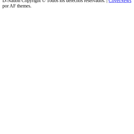
D-Nation Copyright © Todos los derechos reservados.
|
CoverNews
por AF themes.