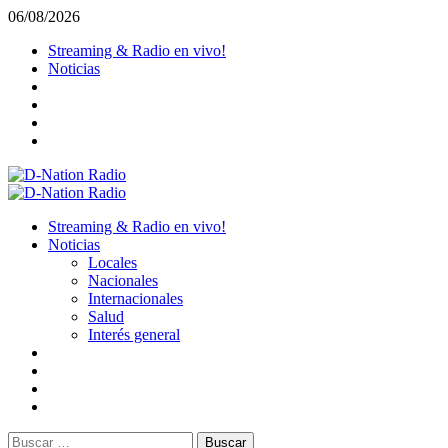
Saltar
06/08/2026
al
Streaming & Radio en vivo!
contenido
Noticias
Menú
primario
Streaming & Radio en vivo!
Noticias
Locales
Nacionales
Internacionales
Salud
Interés general
Buscar: