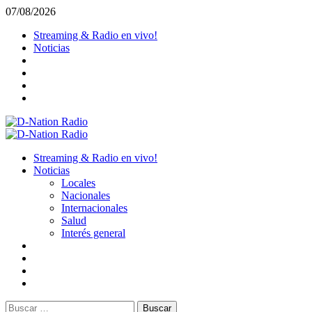
Saltar
07/08/2026
al
Streaming & Radio en vivo!
contenido
Noticias
Menú
primario
Streaming & Radio en vivo!
Noticias
Locales
Nacionales
Internacionales
Salud
Interés general
Buscar: