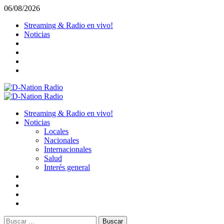
Saltar
06/08/2026
al
Streaming & Radio en vivo!
contenido
Noticias
Menú
primario
Streaming & Radio en vivo!
Noticias
Locales
Nacionales
Internacionales
Salud
Interés general
Buscar: