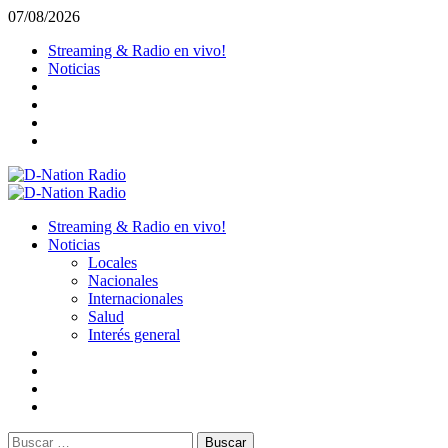
Saltar
07/08/2026
al
Streaming & Radio en vivo!
contenido
Noticias
Menú
primario
Streaming & Radio en vivo!
Noticias
Locales
Nacionales
Internacionales
Salud
Interés general
Buscar: