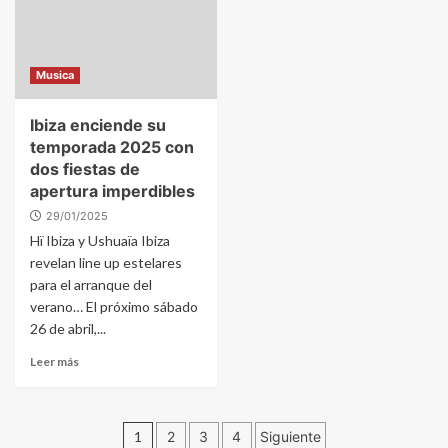
Musica
Ibiza enciende su
temporada 2025 con
dos fiestas de
apertura imperdibles
29/01/2025
Hï Ibiza y Ushuaïa Ibiza
revelan line up estelares
para el arranque del
verano… El próximo sábado
26 de abril,...
Leer más
Paginación
1
2
3
4
Siguiente