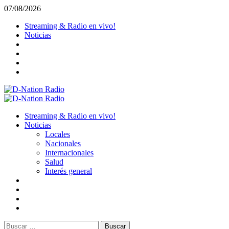
Saltar
07/08/2026
al
Streaming & Radio en vivo!
contenido
Noticias
Menú
primario
Streaming & Radio en vivo!
Noticias
Locales
Nacionales
Internacionales
Salud
Interés general
Buscar: