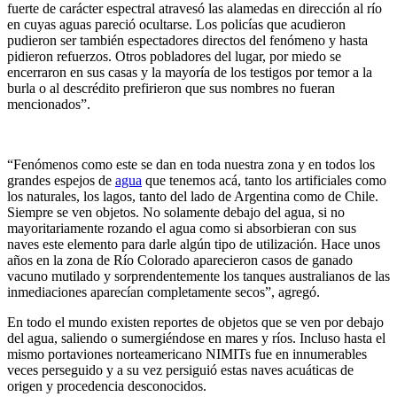
fuerte de carácter espectral atravesó las alamedas en dirección al río
en cuyas aguas pareció ocultarse. Los policías que acudieron
pudieron ser también espectadores directos del fenómeno y hasta
pidieron refuerzos. Otros pobladores del lugar, por miedo se
encerraron en sus casas y la mayoría de los testigos por temor a la
burla o al descrédito prefirieron que sus nombres no fueran
mencionados”.
“Fenómenos como este se dan en toda nuestra zona y en todos los
grandes espejos de
agua
que tenemos acá, tanto los artificiales como
los naturales, los lagos, tanto del lado de Argentina como de Chile.
Siempre se ven objetos. No solamente debajo del agua, si no
mayoritariamente rozando el agua como si absorbieran con sus
naves este elemento para darle algún tipo de utilización. Hace unos
años en la zona de Río Colorado aparecieron casos de ganado
vacuno mutilado y sorprendentemente los tanques australianos de las
inmediaciones aparecían completamente secos”, agregó.
En todo el mundo existen reportes de objetos que se ven por debajo
del agua, saliendo o sumergiéndose en mares y ríos. Incluso hasta el
mismo portaviones norteamericano NIMITs fue en innumerables
veces perseguido y a su vez persiguió estas naves acuáticas de
origen y procedencia desconocidos.