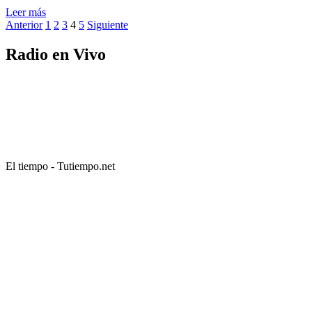
Leer más
Paginación
Anterior
1
2
3
4
5
Siguiente
de
Radio en Vivo
entradas
El tiempo - Tutiempo.net