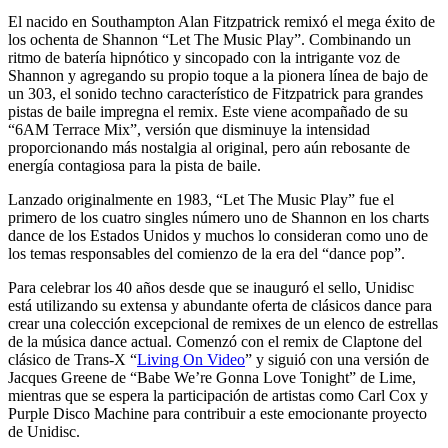
El nacido en Southampton Alan Fitzpatrick remixó el mega éxito de
los ochenta de Shannon “Let The Music Play”. Combinando un
ritmo de batería hipnótico y sincopado con la intrigante voz de
Shannon y agregando su propio toque a la pionera línea de bajo de
un 303, el sonido techno característico de Fitzpatrick para grandes
pistas de baile impregna el remix. Este viene acompañado de su
“6AM Terrace Mix”, versión que disminuye la intensidad
proporcionando más nostalgia al original, pero aún rebosante de
energía contagiosa para la pista de baile.
Lanzado originalmente en 1983, “Let The Music Play” fue el
primero de los cuatro singles número uno de Shannon en los charts
dance de los Estados Unidos y muchos lo consideran como uno de
los temas responsables del comienzo de la era del “dance pop”.
Para celebrar los 40 años desde que se inauguró el sello, Unidisc
está utilizando su extensa y abundante oferta de clásicos dance para
crear una colección excepcional de remixes de un elenco de estrellas
de la música dance actual. Comenzó con el remix de Claptone del
clásico de Trans-X “
Living On Video
” y siguió con una versión de
Jacques Greene de “Babe We’re Gonna Love Tonight” de Lime,
mientras que se espera la participación de artistas como Carl Cox y
Purple Disco Machine para contribuir a este emocionante proyecto
de Unidisc.